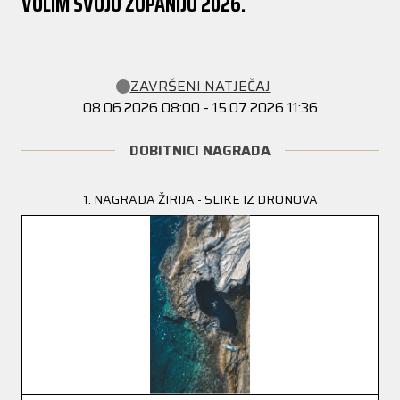
VOLIM SVOJU ŽUPANIJU 2026.
ZAVRŠENI NATJEČAJ
08.06.2026 08:00 - 15.07.2026 11:36
DOBITNICI NAGRADA
NAGRADA PUBLIKE - SLIKA S NAJVIŠE LIKEOVA
1. NAGRADA ŽIRIJA - HRVATI IZVAN HRVATSKE
1. NAGRADA ŽIRIJA - GLAVNI FOTONATJEČAJ
1. NAGRADA ŽIRIJA - SLIKE IZ DRONOVA