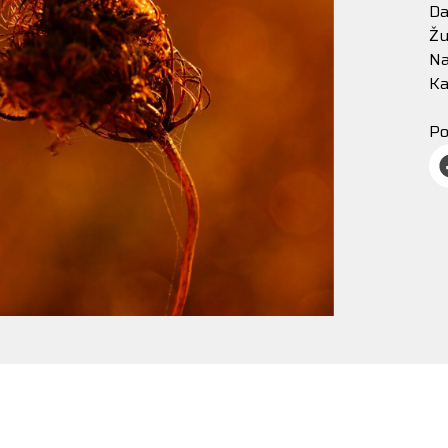
Da
Žu
Na
Ka
Po